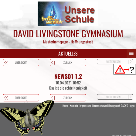
DAVID LIVINGSTONE GYMNASIUM
Musterhomepage - Hoffnungsstadt
AKTUELLES
WEITERLESEN
ÜBERSICHT
ZURÜCK
NEWS01 1.2
10.04.2021
10:52
Das ist die echte Neuigkeit
WEITERLESEN
ÜBERSICHT
ZURÜCK
Home
Kontakt
Impressum
Datenschutzerklärung nach DSGVO
login
Powered by eduxx iRS